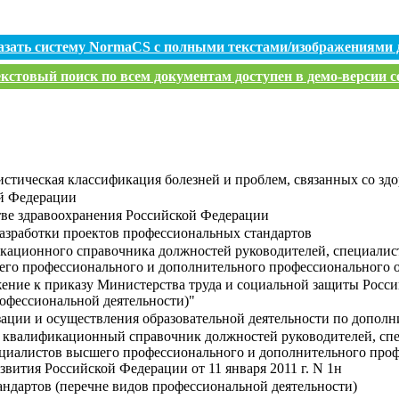
азать систему NormaCS с полными текстами/изображениями 
кстовый поиск по всем документам доступен в демо-версии с
стическая классификация болезней и проблем, связанных со здо
й Федерации
ве здравоохранения Российской Федерации
азработки проектов профессиональных стандартов
кационного справочника должностей руководителей, специалис
его профессионального и дополнительного профессионального 
ение к приказу Министерства труда и социальной защиты Россий
офессиональной деятельности)"
зации и осуществления образовательной деятельности по допо
 квалификационный справочник должностей руководителей, сп
ециалистов высшего профессионального и дополнительного про
вития Российской Федерации от 11 января 2011 г. N 1н
андартов (перечне видов профессиональной деятельности)