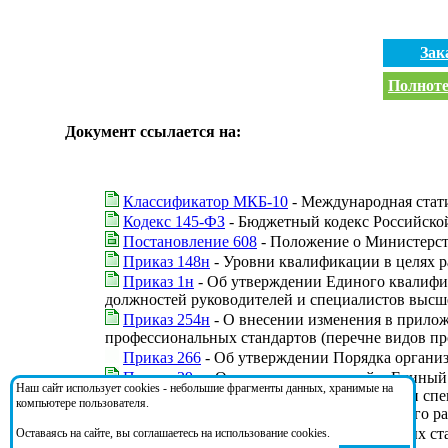
Зак
Полноте
Документ ссылается на:
Классификатор МКБ-10
- Международная стати
Кодекс 145-ФЗ
- Бюджетный кодекс Российско
Постановление 608
- Положение о Министерст
Приказ 148н
- Уровни квалификации в целях р
Приказ 1н
- Об утверждении Единого квалифи
должностей руководителей и специалистов высш
Приказ 254н
- О внесении изменения в прилож
профессиональных стандартов (перечне видов пр
Приказ 266
- Об утверждении Порядка органи
Приказ 39н
- О внесении изменений в Единый
Наш сайт использует cookies - небольшие фрагменты данных, хранимые на
характеристики должностей руководителей и сп
компьютере пользователя.
Министерства здравоохранения и социального раз
Приказ 667н
- О реестре профессиональных ст
Оставаясь на сайте, вы соглашаетесь на использование cookies.