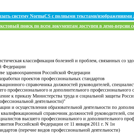
азать систему NormaCS с полными текстами/изображениями 
кстовый поиск по всем документам доступен в демо-версии с
стическая классификация болезней и проблем, связанных со здо
й Федерации
ве здравоохранения Российской Федерации
азработки проектов профессиональных стандартов
кационного справочника должностей руководителей, специалис
его профессионального и дополнительного профессионального 
ение к приказу Министерства труда и социальной защиты Россий
офессиональной деятельности)"
зации и осуществления образовательной деятельности по допо
 квалификационный справочник должностей руководителей, сп
ециалистов высшего профессионального и дополнительного про
вития Российской Федерации от 11 января 2011 г. N 1н
андартов (перечне видов профессиональной деятельности)