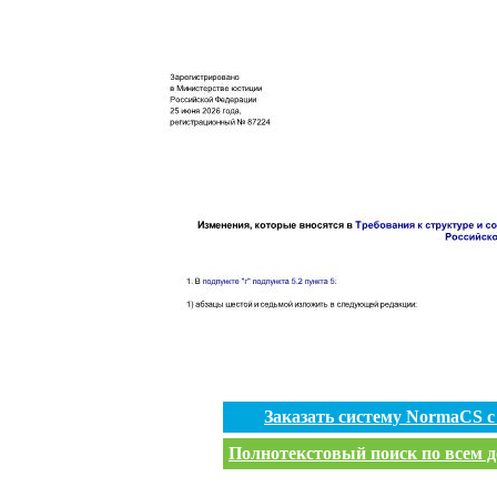
Заказать систему NormaCS 
Полнотекстовый поиск по всем д