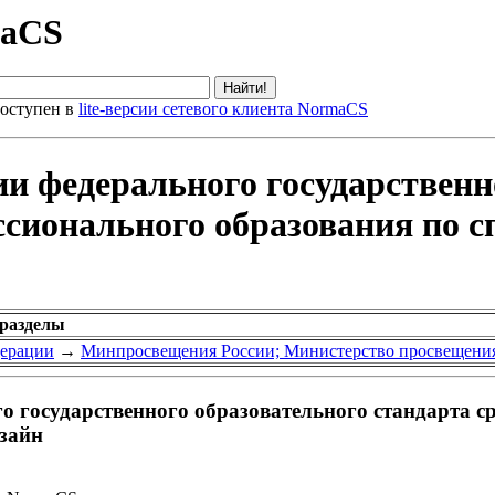
maCS
оступен в
lite-версии сетевого клиента NormaCS
и федерального государственн
ссионального образования по с
 разделы
дерации
→
Минпросвещения России; Министерство просвещени
 государственного образовательного стандарта с
зайн