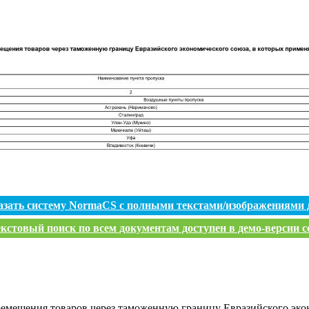
азать систему NormaCS с полными текстами/изображениями 
кстовый поиск по всем документам доступен в демо-версии с
ремещения товаров через таможенную границу Евразийского экон