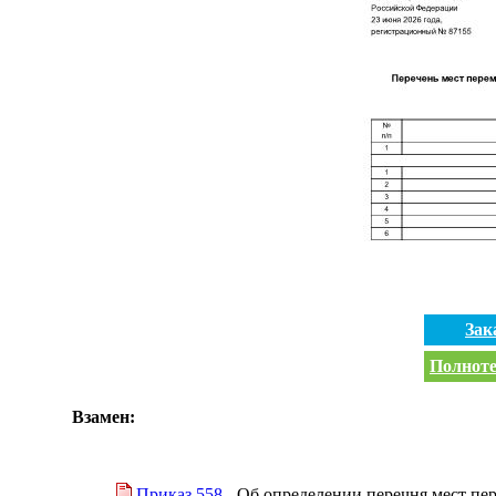
Зак
Полноте
Взамен:
Приказ 558
- Об определении перечня мест пе