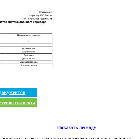
документов
етевого клиента
Показать легенду
омического союза, в которых применяется система двойного