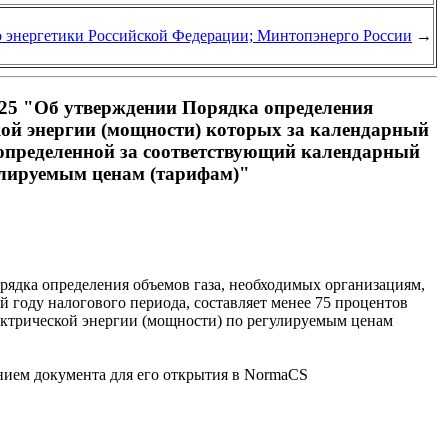
о энергетики Российской Федерации; Минтопэнерго России
→
725 "Об утверждении Порядка определения
кой энергии (мощности) которых за календарный
 определенной за соответствующий календарный
гулируемым ценам (тарифам)"
ядка определения объемов газа, необходимых организациям,
 году налогового периода, составляет менее 75 процентов
лектрической энергии (мощности) по регулируемым ценам
анием документа для его открытия в NormaCS