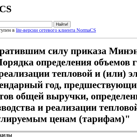
aCS
тупен в
lite-версии сетевого клиента NormaCS
ратившим силу приказа Минэне
Порядка определения объемов г
реализации тепловой и (или) э
ендарный год, предшествующий
нтов общей выручки, определе
водства и реализации тепловой
гулируемым ценам (тарифам)"
зделы