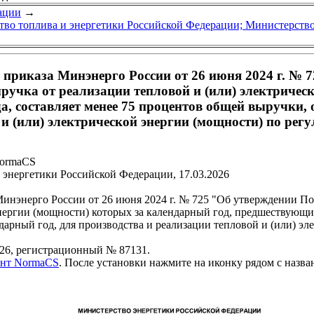
ации
→
во топлива и энергетики Российской Федерации; Министерств
приказа Минэнерго России от 26 июня 2024 г. № 
ручка от реализации тепловой и (или) электричес
а, составляет менее 75 процентов общей выручки,
й и (или) электрической энергии (мощности) по ре
NormaCS
энергетики Российской Федерации, 17.03.2026
нэнерго России от 26 июня 2024 г. № 725 "Об утверждении Пор
нергии (мощности) которых за календарный год, предшествующий
арный год, для производства и реализации тепловой и (или) э
26, регистрационный № 87131.
ент NormaCS
. После установки нажмите на иконку рядом с назв