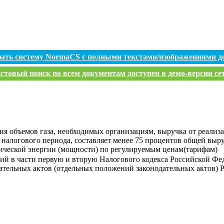
зать систему NormaCS с полными текстами/изображениями д
стовый поиск по всем документам доступен в демо-версии се
я объемов газа, необходимых организациям, выручка от реализа
налогового периода, составляет менее 75 процентов общей выр
рической энергии (мощности) по регулируемым ценам(тарифам)
ий в части первую и вторую Налогового кодекса Российской Фе
ательных актов (отдельных положений законодательных актов) 