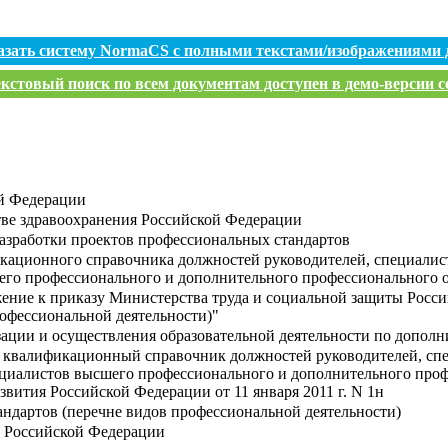
азать систему NormaCS с полными текстами/изображениями 
кстовый поиск по всем документам доступен в демо-версии с
й Федерации
ве здравоохранения Российской Федерации
азработки проектов профессиональных стандартов
кационного справочника должностей руководителей, специалис
его профессионального и дополнительного профессионального 
ение к приказу Министерства труда и социальной защиты Россий
офессиональной деятельности)"
зации и осуществления образовательной деятельности по допо
 квалификационный справочник должностей руководителей, сп
ециалистов высшего профессионального и дополнительного про
вития Российской Федерации от 11 января 2011 г. N 1н
андартов (перечне видов профессиональной деятельности)
в Российской Федерации