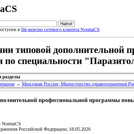
maCS
оступен в
lite-версии сетевого клиента NormaCS
нии типовой дополнительной 
 по специальности "Паразито
и разделы
дерации
→
Минздрав России; Министерство здравоохранения Р
ополнительной профессиональной программы пов
и NormaCS
ранения Российской Федерации, 18.05.2026