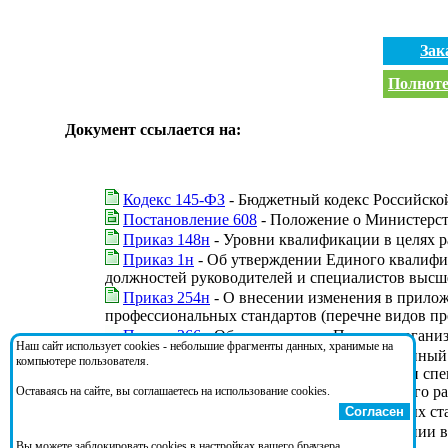
Зак
Полноте
Документ ссылается на:
Кодекс 145-ФЗ
- Бюджетный кодекс Российско
Постановление 608
- Положение о Министерст
Приказ 148н
- Уровни квалификации в целях р
Приказ 1н
- Об утверждении Единого квалифи
должностей руководителей и специалистов высш
Приказ 254н
- О внесении изменения в прилож
профессиональных стандартов (перечне видов пр
Приказ 266
- Об утверждении Порядка органи
Наш сайт использует cookies - небольшие фрагменты данных, хранимые на
Приказ 39н
- О внесении изменений в Единый
компьютере пользователя.
характеристики должностей руководителей и сп
Министерства здравоохранения и социального раз
Оставаясь на сайте, вы соглашаетесь на использование cookies.
Приказ 667н
- О реестре профессиональных ст
Согласен
Федеральный закон 273-ФЗ
- Об образовании 
Вы можете заблокировать cookies в настройках вашего браузера.