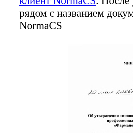
клиент NormaCS
. После
рядом с названием докум
NormaCS