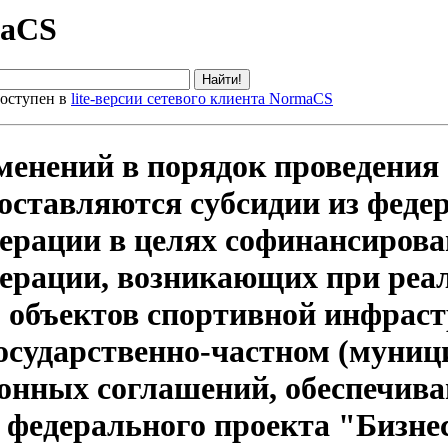
maCS
оступен в
lite-версии сетевого клиента NormaCS
менений в порядок проведения 
оставляются субсидии из феде
ерации в целях софинансирова
дерации, возникающих при реа
 объектов спортивной инфраст
государственно-частном (муниц
ионных соглашений, обеспечив
в федерального проекта "Бизне