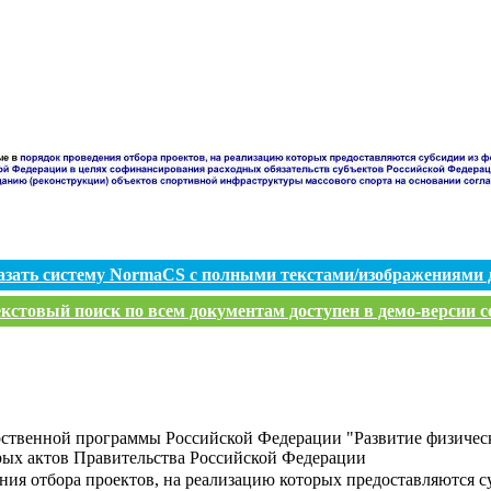
азать систему NormaCS с полными текстами/изображениями 
кстовый поиск по всем документам доступен в демо-версии с
рственной программы Российской Федерации "Развитие физическ
рых актов Правительства Российской Федерации
ния отбора проектов, на реализацию которых предоставляются 