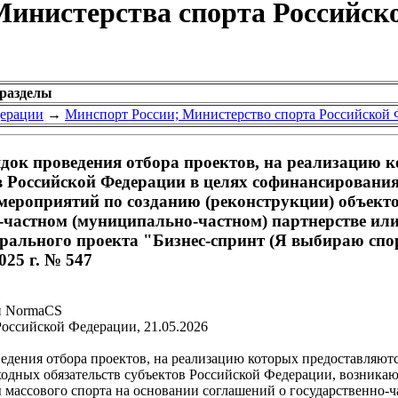
инистерства спорта Российско
 разделы
дерации
→
Минспорт России; Министерство спорта Российской
док проведения отбора проектов, на реализацию к
 Российской Федерации в целях софинансирования 
ероприятий по созданию (реконструкции) объект
о-частном (муниципально-частном) партнерстве и
дерального проекта "Бизнес-спринт (Я выбираю сп
025 г. № 547
и NormaCS
оссийской Федерации, 21.05.2026
едения отбора проектов, на реализацию которых предоставляют
ходных обязательств субъектов Российской Федерации, возника
 массового спорта на основании соглашений о государственно-