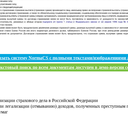
азать систему NormaCS с полными текстами/изображениями 
кстовый поиск по всем документам доступен в демо-версии с
низации страхового дела в Российской Федерации
ии легализации (отмыванию) доходов, полученных преступным 
умаг