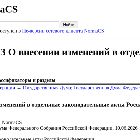
maCS
оступен в
lite-версии сетевого клиента NormaCS
З О внесении изменений в отд
ассификаторы и разделы
дерации
→
Государственная Дума; Государственная Дума Федер
зменений в отдельные законодательные акты Росс
и NormaCS
ума Федерального Собрания Российской Федерации, 10.06.2026
конодательные акты Российской Федерации