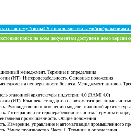
азать систему NormaCS с полными текстами/изображениями 
кстовый поиск по всем документам доступен в демо-версии с
ационный менеджмент. Термины и определения
огии (ИТ). Интероперабельность. Основные положения
 менеджмента непрерывности бизнеса. Менеджмент активов. Тр
ель эталонной архитектуры индустрии 4.0 (RAMI 4.0)
гии (ИТ). Комплекс стандартов на автоматизированные систем
ь. Руководство по применению модели эталонной архитектуры
ь. Интеграция и интероперабельность систем. Термины и опре
ментальная промышленность. Общие положения
ь. Измерение, управление и автоматизация промышленного пр
ь. Умное производство. Часть 1. Термины и определения