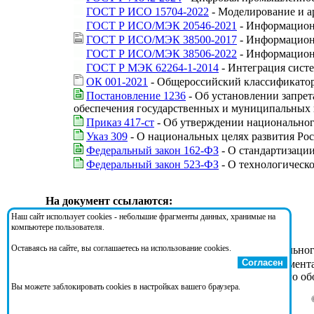
ГОСТ Р ИСО 15704-2022
- Моделирование и а
ГОСТ Р ИСО/МЭК 20546-2021
- Информационн
ГОСТ Р ИСО/МЭК 38500-2017
- Информационн
ГОСТ Р ИСО/МЭК 38506-2022
- Информацион
ГОСТ Р МЭК 62264-1-2014
- Интеграция систе
ОК 001-2021
- Общероссийский классификатор
Постановление 1236
- Об установлении запрет
обеспечения государственных и муниципальных
Приказ 417-ст
- Об утверждении национальног
Указ 309
- О национальных целях развития Рос
Федеральный закон 162-ФЗ
- О стандартизаци
Федеральный закон 523-ФЗ
- О технологическ
На документ ссылаются:
Наш сайт использует cookies - небольшие фрагменты данных, хранимые на
компьютере пользователя.
Оставаясь на сайте, вы соглашаетесь на использование cookies.
Приказ 417-ст
- Об утверждении национальног
Согласен
Проект ГОСТ Р
- Цифровая станкоинструмент
обслуживанием и ремонтом технологического о
Вы можете заблокировать cookies в настройках вашего браузера.