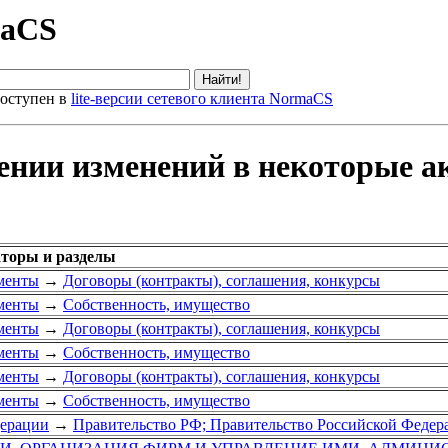
maCS
оступен в
lite-версии сетевого клиента NormaCS
сении изменений в некоторые 
аторы и разделы
менты
→
Договоры (контракты), соглашения, конкурсы
менты
→
Собственность, имущество
менты
→
Договоры (контракты), соглашения, конкурсы
менты
→
Собственность, имущество
менты
→
Договоры (контракты), соглашения, конкурсы
менты
→
Собственность, имущество
дерации
→
Правительство РФ; Правительство Российской Федер