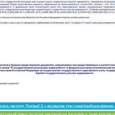
азать систему NormaCS с полными текстами/изображениями 
кстовый поиск по всем документам доступен в демо-версии с