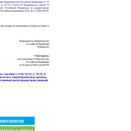
документов
етевого клиента