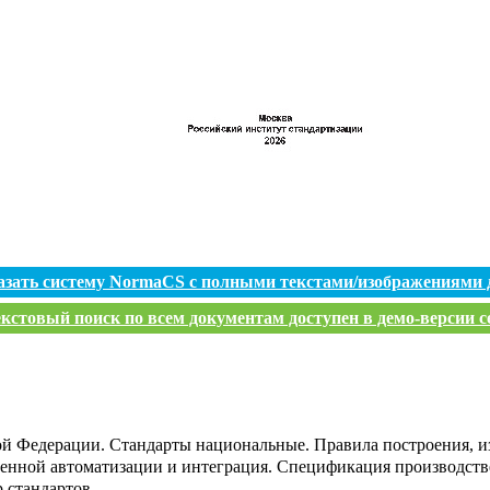
азать систему NormaCS с полными текстами/изображениями 
кстовый поиск по всем документам доступен в демо-версии с
ой Федерации. Стандарты национальные. Правила построения, и
нной автоматизации и интеграция. Спецификация производств
 стандартов