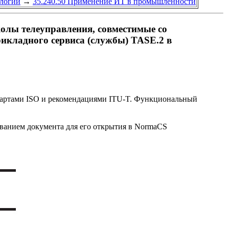
логий
→
35.240.50 Применение ИТ в промышленности
олы телеуправления, совместимые со
икладного сервиса (службы) TASE.2 в
ндартами ISO и рекомендациями ITU-T. Функциональный
званием документа для его открытия в NormaCS