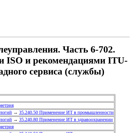
еуправления. Часть 6-702.
и ISO и рекомендациями ITU-
дного сервиса (службы)
еметрия
логий
→
35.240.50 Применение ИТ в промышленности
логий
→
35.240.80 Применение ИТ в здравоохранении
еметрия