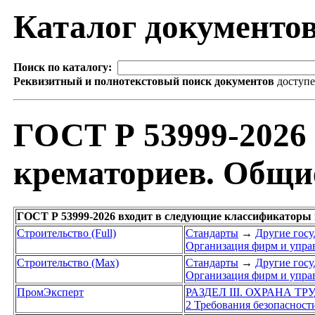
Каталог документо
Поиск по каталогу:
Реквизитный и полнотекстовый поиск документов
доступ
ГОСТ Р 53999-2026 
крематориев. Общи
ГОСТ Р 53999-2026 входит в следующие классификаторы 
Строительство (Full)
Стандарты
→
Другие госу
Организация фирм и упра
Строительство (Max)
Стандарты
→
Другие госу
Организация фирм и упра
ПромЭксперт
РАЗДЕЛ III. ОХРАНА Т
2 Требования безопасност