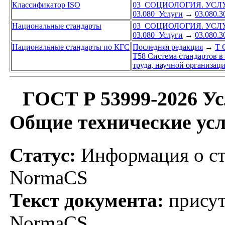
Классификатор ISO
03 СОЦИОЛОГИЯ. УСЛ
03.080 Услуги
→
03.080.
Национальные стандарты
03 СОЦИОЛОГИЯ. УСЛ
03.080 Услуги
→
03.080.
Национальные стандарты по КГС
Последняя редакция
→
Т 
Т58 Система стандартов в
труда, научной организаци
ГОСТ Р 53999-2026 Ус
Общие технические ус
Статус:
Информация о ста
NormaCS
Текст документа:
присут
NormaCS