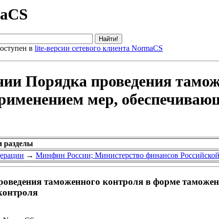
maCS
оступен в
lite-версии сетевого клиента NormaCS
нии Порядка проведения тамож
применением мер, обеспечиваю
и разделы
дерации
→
Минфин России; Министерство финансов Российско
оведения таможенного контроля в форме таможенн
контроля