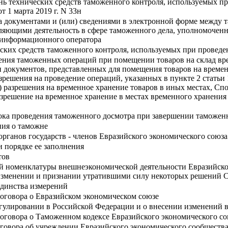
нь технических средств таможенного контроля, используемых 
 1 марта 2019 г. N 33н
а документами и (или) сведениями в электронной форме между
вляющими деятельность в сфере таможенного дела, уполномочен
информационного оператора
ских средств таможенного контроля, используемых при провед
ния таможенных операций при помещении товаров на склад вре
и документов, представленных для помещения товаров на време
азрешения на проведение операций, указанных в пункте 2 статьи
 разрешения на временное хранение товаров в иных местах, Спо
решение на временное хранение в местах временного хранения т
рока проведения таможенного досмотра при завершении таможе
ия о таможне
рганов государств - членов Евразийского экономического союза
и порядке ее заполнения
тов
й номенклатуры внешнеэкономической деятельности Евразийско
б изменении и признании утратившими силу некоторых решений 
единства измерений
оговора о Евразийском экономическом союзе
гулировании в Российской Федерации и о внесении изменений в
оговора о Таможенном кодексе Евразийского экономического со
говора об учреждении Евразийского экономического сообществ