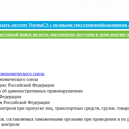
азать систему NormaCS с полными текстами/изображениями 
кстовый поиск по всем документам доступен в демо-версии с
экономического союза
ономического союза
декс Российской Федерации
и об административных правонарушениях
 Федерации
в Российской Федерации
онтроля при пропуске лиц, транспортных средств, грузов, това
в, составляемых таможенными органами при проведении и по р
 контроля