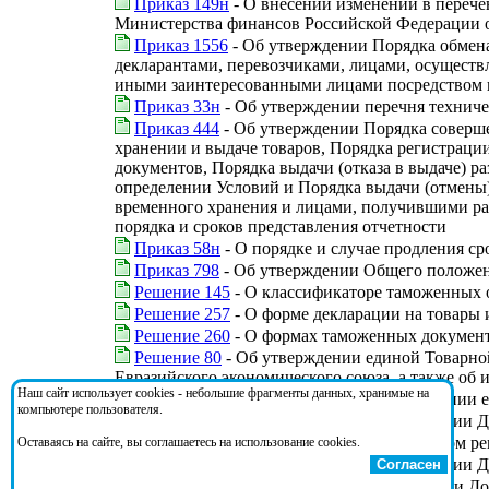
Приказ 149н
- О внесении изменений в перече
Министерства финансов Российской Федерации от
Приказ 1556
- Об утверждении Порядка обмен
декларантами, перевозчиками, лицами, осущест
иными заинтересованными лицами посредством 
Приказ 33н
- Об утверждении перечня техниче
Приказ 444
- Об утверждении Порядка соверше
хранении и выдаче товаров, Порядка регистраци
документов, Порядка выдачи (отказа в выдаче) р
определении Условий и Порядка выдачи (отмены)
временного хранения и лицами, получившими раз
порядка и сроков представления отчетности
Приказ 58н
- О порядке и случае продления с
Приказ 798
- Об утверждении Общего положен
Решение 145
- О классификаторе таможенных о
Решение 257
- О форме декларации на товары 
Решение 260
- О формах таможенных докумен
Решение 80
- Об утверждении единой Товарно
Евразийского экономического союза, а также о
Наш сайт использует cookies - небольшие фрагменты данных, хранимые на
Федеральный закон 102-ФЗ
- Об обеспечении 
компьютере пользователя.
Федеральный закон 279-ФЗ
- О ратификации Д
Федеральный закон 289-ФЗ
- О таможенном ре
Оставаясь на сайте, вы соглашаетесь на использование cookies.
Федеральный закон 317-ФЗ
- О ратификации Д
Согласен
Федеральный закон 56-ФЗ
- О ратификации До