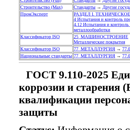
Строительство (Full)
Стандарты
→
Другие госуд
Строительство (Max)
Стандарты
→
Другие госуд
ПромЭксперт
РАЗДЕЛ I. ТЕХНИЧЕСКО
4 Испытания и контроль п
4.12 Испытания и контрол
металлообработки
Классификатор ISO
25 МАШИНОСТРОЕНИЕ
Металлические покрытия
Классификатор ISO
77 МЕТАЛЛУРГИЯ
→
77.
Национальные стандарты
77 МЕТАЛЛУРГИЯ
→
77.
ГОСТ 9.110-2025 Еди
коррозии и старения 
квалификации персона
защиты
Статус:
Информация о ст