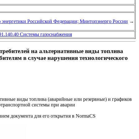
о энергетики Российской Федерации; Минтопэнерго России
→
91.140.40 Системы газоснабжения
отребителей на альтернативные виды топлива
ебителям в случае нарушения технологического
ативные виды топлива (аварийные или резервные) и графиков
зотранспортной системы при аварии
анием документа для его открытия в NormaCS