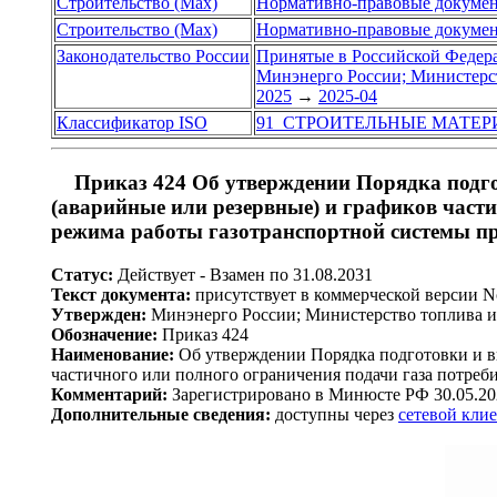
Строительство (Max)
Нормативно-правовые докуме
Строительство (Max)
Нормативно-правовые докуме
Законодательство России
Принятые в Российской Федер
Минэнерго России; Министерст
2025
→
2025-04
Классификатор ISO
91 СТРОИТЕЛЬНЫЕ МАТЕР
Приказ 424 Об утверждении Порядка подгот
(аварийные или резервные) и графиков части
режима работы газотранспортной системы п
Статус:
Действует - Взамен по 31.08.2031
Текст документа:
присутствует в коммерческой версии 
Утвержден:
Минэнерго России; Министерство топлива и 
Обозначение:
Приказ 424
Наименование:
Об утверждении Порядка подготовки и вв
частичного или полного ограничения подачи газа потреб
Комментарий:
Зарегистрировано в Минюсте РФ 30.05.20
Дополнительные сведения:
доступны через
сетевой кли