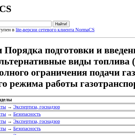
aCS
тупен в
lite-версии сетевого клиента NormaCS
 Порядка подготовки и введен
альтернативные виды топлива 
олного ограничения подачи газ
го режима работы газотранспо
зделы
нты
→
Экспертиза, госнадзор
нты
→
Безопасность
нты
→
Экспертиза, госнадзор
нты
→
Безопасность