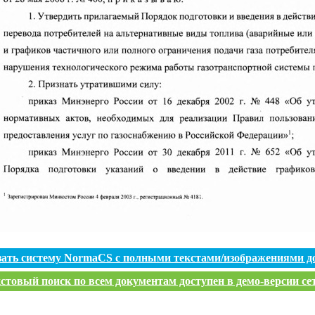
зать систему NormaCS с полными текстами/изображениями д
стовый поиск по всем документам доступен в демо-версии се