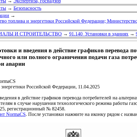
нты
→
Экспертиза, госнадзор
нты
→
Безопасность
ации
→
во топлива и энергетики Российской Федерации; Министерств
ИАЛЫ И СТРОИТЕЛЬСТВО
→
91.140 Установки в зданиях
→
овки и введения в действие графиков перевода п
чного или полного ограничения подачи газа потр
ри аварии
NormaCS
энергетики Российской Федерации, 11.04.2025
едения в действие графиков перевода потребителей на альтерн
ителям в случае нарушения технологического режима работы га
25, регистрационный № 82458.
ент NormaCS
. После установки нажмите на иконку рядом с назв