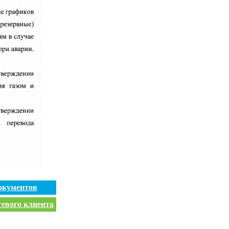
окументов
тевого клиента