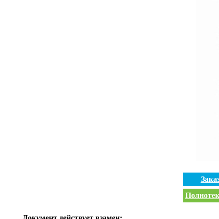
Зака
Полнотек
Документ действует взамен: