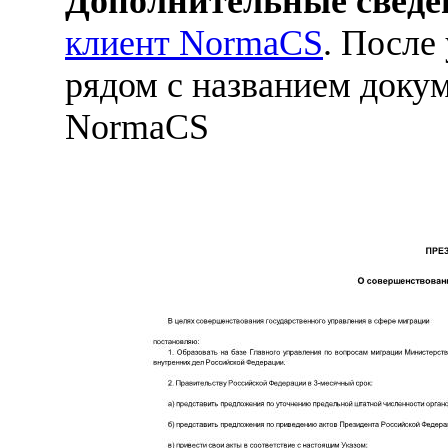
Дополнительные сведе
клиент NormaCS
. После
рядом с названием докум
NormaCS