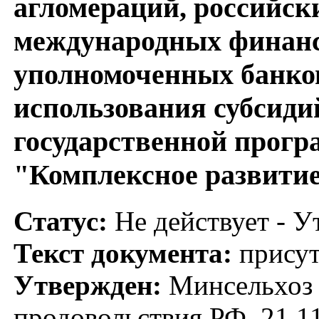
агломераций, российск
международных финанс
уполномоченных банков
использования субсиди
государственной прог
"Комплексное развитие
Статус:
Не действует - У
Текст документа:
присут
Утвержден:
Минсельхоз Р
продовольствия РФ, 21.1