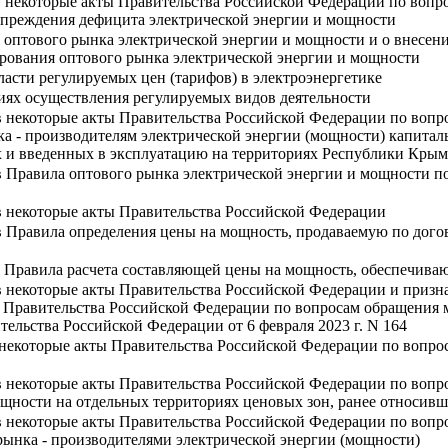
в некоторые акты Правительства Российской Федерации по вопр
преждения дефицита электрической энергии и мощности
оптового рынка электрической энергии и мощности и о внесен
ования оптового рынка электрической энергии и мощности
ласти регулируемых цен (тарифов) в электроэнергетике
иях осуществления регулируемых видов деятельности
 некоторые акты Правительства Российской Федерации по вопро
ка - производителям электрической энергии (мощности) капита
 и введенных в эксплуатацию на территориях Республики Крым 
в Правила оптового рынка электрической энергии и мощности п
в некоторые акты Правительства Российской Федерации
в Правила определения цены на мощность, продаваемую по дого
 Правила расчета составляющей цены на мощность, обеспечива
 некоторые акты Правительства Российской Федерации и призна
ты Правительства Российской Федерации по вопросам обращения
льства Российской Федерации от 6 февраля 2023 г. N 164
 некоторые акты Правительства Российской Федерации по вопро
в некоторые акты Правительства Российской Федерации по вопр
щности на отдельных территориях ценовых зон, ранее относив
 некоторые акты Правительства Российской Федерации по вопро
рынка - производителями электрической энергии (мощности)