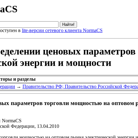
maCS
оступен в
lite-версии сетевого клиента NormaCS
ределении ценовых параметров
ской энергии и мощности
аторы и разделы
дерации
→
Правительство РФ; Правительство Российской Федер
вых параметров торговли мощностью на оптовом 
и NormaCS
ской Федерации, 13.04.2010
торговли мощностью на оптовом рынке электрической энергии 