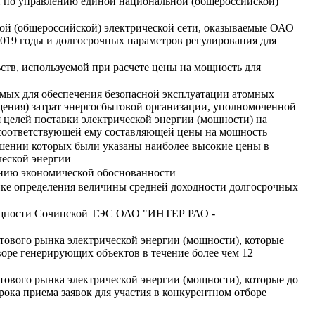
и по управлению единой национальной (общероссийской)
ной (общероссийской) электрической сети, оказываемые ОАО
2019 годы и долгосрочных параметров регулирования для
ств, используемой при расчете цены на мощность для
мых для обеспечения безопасной эксплуатации атомных
щения) затрат энергосбытовой организации, уполномоченной
целей поставки электрической энергии (мощности) на
и соответствующей ему составляющей цены на мощность
шении которых были указаны наиболее высокие цены в
ческой энергии
анию экономической обоснованности
ике определения величины средней доходности долгосрочных
мощности Сочинской ТЭС ОАО "ИНТЕР РАО -
ового рынка электрической энергии (мощности), которые
воре генерирующих объектов в течение более чем 12
ового рынка электрической энергии (мощности), которые до
ока приема заявок для участия в конкурентном отборе