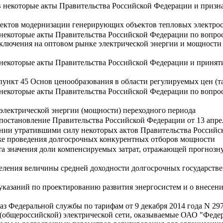
в некоторые акты Правительства Российской Федерации и приз
оектов модернизации генерирующих объектов тепловых электро
 некоторые акты Правительства Российской Федерации по вопр
ключения на оптовом рынке электрической энергии и мощности 
 некоторые акты Правительства Российской Федерации и принят
пункт 45 Основ ценообразования в области регулируемых цен (т
 некоторые акты Правительства Российской Федерации по вопро
электрической энергии (мощности) переходного периода
постановление Правительства Российской Федерации от 13 апрел
ании утратившими силу некоторых актов Правительства Россий
кже проведения долгосрочных конкурентных отборов мощности
а значения доли компенсируемых затрат, отражающей прогнозну
ления величины средней доходности долгосрочных государствен
казаний по проектированию развития энергосистем и о внесении
з Федеральной службы по тарифам от 9 декабря 2014 года N 297
(общероссийской) электрической сети, оказываемые ОАО "Федер