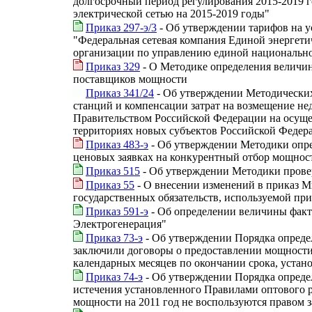
долгосрочный период регулирования 2015-2019 
электрической сетью на 2015-2019 годы"
Приказ 297-э/3
- Об утверждении тарифов на у
"Федеральная сетевая компания Единой энергети
организации по управлению единой национальной
Приказ 329
- О Методике определения величин
поставщиков мощности
Приказ 341/24
- Об утверждении Методических
станций и компенсации затрат на возмещение не
Правительством Российской Федерации на осущес
территориях новых субъектов Российской Федера
Приказ 483-э
- Об утверждении Методики опре
ценовых заявках на конкурентный отбор мощност
Приказ 515
- Об утверждении Методики прове
Приказ 55
- О внесении изменений в приказ М
государственных обязательств, используемой пр
Приказ 591-э
- Об определении величины фак
Электрогенерация"
Приказ 73-э
- Об утверждении Порядка опреде
заключили договоры о предоставлении мощности,
календарных месяцев по окончании срока, устан
Приказ 74-э
- Об утверждении Порядка опреде
истечения установленного Правилами оптового р
мощности на 2011 год не воспользуются правом 