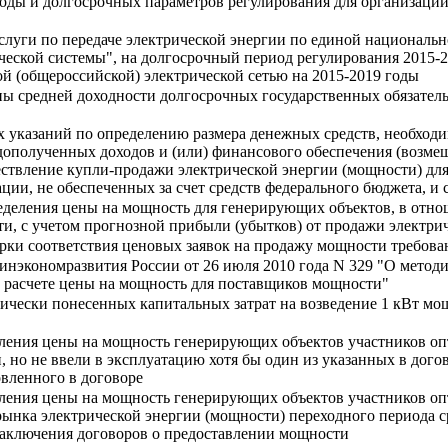
годы и долгосрочных параметров регулирования для организаци
слуги по передаче электрической энергии по единой националь
ческой системы", на долгосрочный период регулирования 2015-
 (общероссийской) электрической сетью на 2015-2019 годы
ы средней доходности долгосрочных государственных обязатель
 указаний по определению размера денежных средств, необходи
дополученных доходов и (или) финансового обеспечения (возме
твление купли-продажи электрической энергии (мощности) для 
ции, не обеспеченных за счет средств федерального бюджета, 
деления цены на мощность для генерирующих объектов, в отно
и, с учетом прогнозной прибыли (убытков) от продажи электри
рки соответствия ценовых заявок на продажу мощности требов
инэкономразвития России от 26 июля 2010 года N 329 "О метод
и расчете цены на мощность для поставщиков мощности"
тически понесенных капитальных затрат на возведение 1 кВт 
ления цены на мощность генерирующих объектов участников опт
 но не ввели в эксплуатацию хотя бы один из указанных в дого
овленного в договоре
ления цены на мощность генерирующих объектов участников опт
ынка электрической энергии (мощности) переходного периода ср
заключения договоров о предоставлении мощности