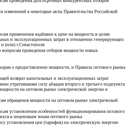
осам проведения долгосрочных конкурентных отборов
ии изменений в некоторые акты Правительства Российской
сам применения надбавки к цене на мощность в целях
льных и эксплуатационных затрат в отношении генерирующих
и (или) г.Севастополя
о вопросам проведения отборов мощности новых
ворам о предоставлении мощности, и Правила оптового рынка
ющей возврат капитальных и эксплуатационных затрат
нии утратившими силу абзацев второго и третьего подпункта
 мощности на оптовом рынке электрической энергии и
сам обращения мощности на оптовом рынке электрической
осам установления особенностей функционирования оптового
шихся к неценовым зонам оптового рынка
су установления цен (тарифов) на электрическую энергию