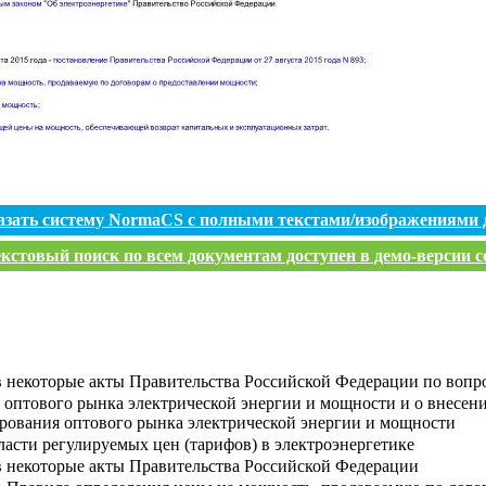
азать систему NormaCS с полными текстами/изображениями 
кстовый поиск по всем документам доступен в демо-версии с
в некоторые акты Правительства Российской Федерации по воп
оптового рынка электрической энергии и мощности и о внесен
ования оптового рынка электрической энергии и мощности
ласти регулируемых цен (тарифов) в электроэнергетике
в некоторые акты Правительства Российской Федерации