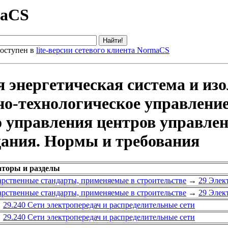
maCS
оступен в
lite-версии сетевого клиента NormaCS
я энергетическая система и и
но-технологическое управлени
 управления центров управлен
дания. Нормы и требования
аторы и разделы
арственные стандарты, применяемые в строительстве
→
29 Элек
арственные стандарты, применяемые в строительстве
→
29 Элек
→
29.240 Сети электропередач и распределительные сети
→
29.240 Сети электропередач и распределительные сети