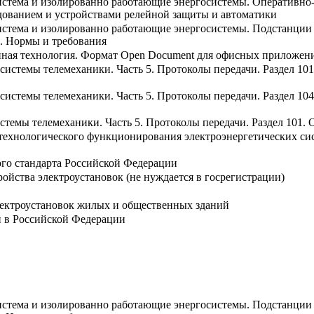
система и изолированно работающие энергосистемы. Оперативно
дованием и устройствами релейной защиты и автоматики
система и изолированно работающие энергосистемы. Подстанции
. Нормы и требования
ая технология. Формат Open Document для офисных приложени
 системы телемеханики. Часть 5. Протоколы передачи. Раздел 
 системы телемеханики. Часть 5. Протоколы передачи. Раздел 10
истемы телемеханики. Часть 5. Протоколы передачи. Раздел 10
технологического функционирования электроэнергетических сис
го стандарта Российской Федерации
ойства электроустановок (не нуждается в госрегистрации)
лектроустановок жилых и общественных зданий
и в Российской Федерации
система и изолированно работающие энергосистемы. Подстанции