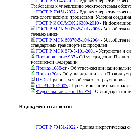
ГОСТ Р 59948-2021
- Единая энергетическая 
Требования к управлению электросетевым обору
ГОСТ Р 70451-2022
- Единая энергетическая 
технологическими процессами. Условия создания
ГОСТ Р ИСО/МЭК 26300-2010
- Информационн
ГОСТ Р МЭК 60870-5-101-2006
- Устройства и
телемеханики
ГОСТ Р МЭК 60870-5-104-2004
- Устройства и
стандартных транспортных профилей
ГОСТ Р МЭК 870-5-101-2001
- Устройства и с
Постановление 937
- Об утверждении Правил 
Российской Федерации
Приказ 1688-ст
- Об утверждении национально
Приказ 204
- Об утверждении глав Правил устр
ПУЭ
- Правила устройства электроустановок
СП 31-110-2003
- Проектирование и монтаж э
Федеральный закон 162-ФЗ
- О стандартизаци
На документ ссылаются:
ГОСТ Р 70451-2022
- Единая энергетическая 