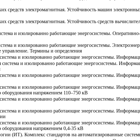
ких средств электромагнитная. Устойчивость машин электронн
ких средств электромагнитная. Устойчивость средств вычислит
система и изолированно работающие энергосистемы. Оперативно
истема и изолированно работающие энергосистемы. Электроэнер
е управление. Термины и определения
я система и изолированно работающие энергосистемы. Информац
ая система и изолированно работающие энергосистемы. Информ
и
 система и изолированно работающие энергосистемы. Информац
я система и изолированно работающие энергосистемы. Информа
о оборудования напряжением 110–750 кВ
я система и изолированно работающие энергосистемы. Информа
я система и изолированно работающие энергосистемы. Информа
гии
я система и изолированно работающие энергосистемы. Информа
о оборудования напряжением 0,4-35 кВ
гии (ИТ). Комплекс стандартов на автоматизированные систем