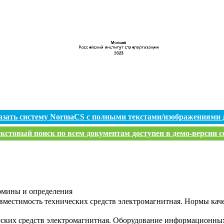
азать систему NormaCS с полными текстами/изображениями 
кстовый поиск по всем документам доступен в демо-версии с
ермины и определения
овместимость технических средств электромагнитная. Нормы кач
ских средств электромагнитная. Оборудование информационных