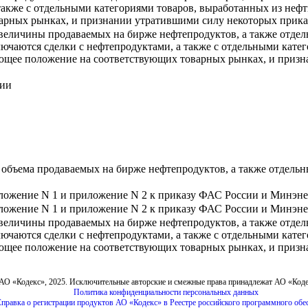
также с отдельными категориями товаров, выработанных из неф
рных рынках, и признании утратившими силу некоторых прик
еличины продаваемых на бирже нефтепродуктов, а также отдельн
лючаются сделки с нефтепродуктами, а также с отдельными катег
щее положение на соответствующих товарных рынках, и призн
ции
бъема продаваемых на бирже нефтепродуктов, а также отдельны
ожение N 1 и приложение N 2 к приказу ФАС России и Минэнерго
ожение N 1 и приложение N 2 к приказу ФАС России и Минэнерго
еличины продаваемых на бирже нефтепродуктов, а также отдельн
лючаются сделки с нефтепродуктами, а также с отдельными катег
щее положение на соответствующих товарных рынках, и призн
АО «Кодекс», 2025. Исключительные авторские и смежные права принадлежат АО «Код
Политика конфиденциальности персональных данных
правка о регистрации продуктов АО «Кодекс» в Реестре российского программного обе