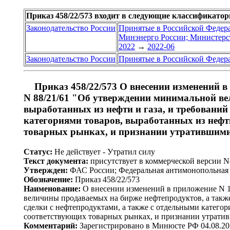
Приказ 458/22/573 входит в следующие классификато
Законодательство России
Принятые в Российской Федер
Минэнерго России; Министерст
2022
→
2022-06
Законодательство России
Принятые в Российской Федер
Приказ 458/22/573 О внесении изменений в
N 88/21/61 "Об утверждении минимальной ве
выработанных из нефти и газа, и требований
категориями товаров, выработанных из неф
товарных рынках, и признании утратившими
Статус:
Не действует - Утратил силу
Текст документа:
присутствует в коммерческой версии 
Утвержден:
ФАС России; Федеральная антимонопольная с
Обозначение:
Приказ 458/22/573
Наименование:
О внесении изменений в приложение N 1 
величины продаваемых на бирже нефтепродуктов, а также
сделки с нефтепродуктами, а также с отдельными катег
соответствующих товарных рынках, и признании утрати
Комментарий:
Зарегистрировано в Минюсте РФ 04.08.20