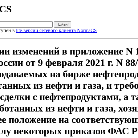
aCS
тупен в
lite-версии сетевого клиента NormaCS
нии изменений в приложение N 
сии от 9 февраля 2021 г. N 88
даваемых на бирже нефтепрод
танных из нефти и газа, и тре
сделки с нефтепродуктами, а 
ботанных из нефти и газа, хо
 положение на соответствующ
лу некоторых приказов ФАС Р