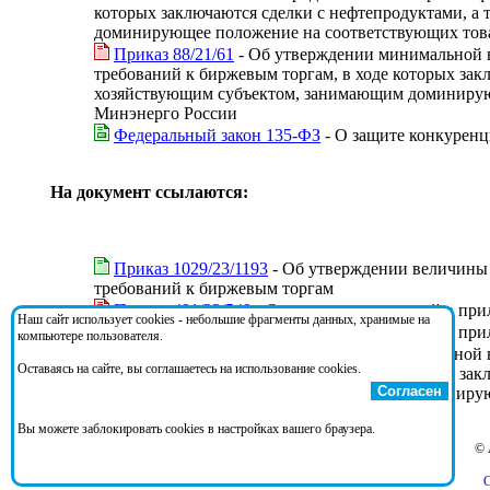
которых заключаются сделки с нефтепродуктами, а 
доминирующее положение на соответствующих това
Приказ 88/21/61
- Об утверждении минимальной в
требований к биржевым торгам, в ходе которых зак
хозяйствующим субъектом, занимающим доминирую
Минэнерго России
Федеральный закон 135-ФЗ
- О защите конкурен
На документ ссылаются:
Приказ 1029/23/1193
- Об утверждении величины о
требований к биржевым торгам
Приказ 491/23/549
- О внесении изменений в прил
Наш сайт использует cookies - небольшие фрагменты данных, хранимые на
Приказ 709/23/868
- О внесении изменений в прил
компьютере пользователя.
Приказ 88/21/61
- Об утверждении минимальной в
Оставаясь на сайте, вы соглашаетесь на использование cookies.
требований к биржевым торгам, в ходе которых зак
Согласен
хозяйствующим субъектом, занимающим доминирую
Минэнерго России
Вы можете заблокировать cookies в настройках вашего браузера.
© 
С