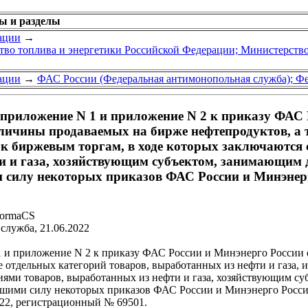
ры и разделы
ации
→
во топлива и энергетики Российской Федерации; Министерств
ации
→
ФАС России (Федеральная антимонопольная служба); Ф
 приложение N 1 и приложение N 2 к приказу ФАС Р
личины продаваемых на бирже нефтепродуктов, а 
 к биржевым торгам, в ходе которых заключаются 
ти и газа, хозяйствующим субъектом, занимающим
 силу некоторых приказов ФАС России и Минэнер
NormaCS
лужба, 21.06.2022
и приложение N 2 к приказу ФАС России и Минэнерго России от
 отдельных категорий товаров, выработанных из нефти и газа, 
ориями товаров, выработанных из нефти и газа, хозяйствующим
вшими силу некоторых приказов ФАС России и Минэнерго Росс
22, регистрационный № 69501.