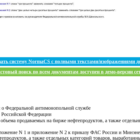
зать систему NormaCS с полными текстами/изображениями д
стовый поиск по всем документам доступен в демо-версии се
 о Федеральной антимонопольной службе
и Российской Федерации
бъема продаваемых на бирже нефтепродуктов, а также отдельны
ложение N 1 и приложение N 2 к приказу ФАС России и Минэнерг
родуктов, а также отдельных категорий товаров, выработанных 