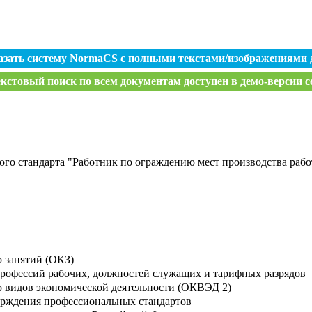
азать систему NormaCS с полными текстами/изображениями 
кстовый поиск по всем документам доступен в демо-версии с
го стандарта "Работник по ограждению мест производства раб
 занятий (ОКЗ)
рофессий рабочих, должностей служащих и тарифных разрядов
 видов экономической деятельности (ОКВЭД 2)
ерждения профессиональных стандартов