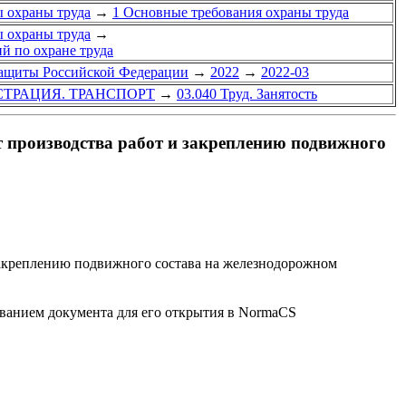
ы охраны труда
→
1 Основные требования охраны труда
ы охраны труда
→
ий по охране труда
защиты Российской Федерации
→
2022
→
2022-03
СТРАЦИЯ. ТРАНСПОРТ
→
03.040 Труд. Занятость
 производства работ и закреплению подвижного
закреплению подвижного состава на железнодорожном
званием документа для его открытия в NormaCS