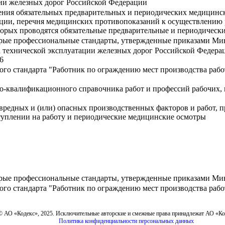
ии железных дорог Российской Федерации
ения обязательных предварительных и периодических медицинск
рации, перечня медицинских противопоказаний к осуществлению
торых проводятся обязательные предварительные и периодичес
орые профессиональные стандарты, утвержденные приказами Ми
 технической эксплуатации железных дорог Российской Федера
6
го стандарта "Работник по ограждению мест производства раб
-квалификационного справочника работ и профессий рабочих, 
вредных и (или) опасных производственных факторов и работ, 
уплении на работу и периодические медицинские осмотры
орые профессиональные стандарты, утвержденные приказами Ми
го стандарта "Работник по ограждению мест производства раб
© АО «Кодекс», 2025. Исключительные авторские и смежные права принадлежат АО «К
Политика конфиденциальности персональных данных