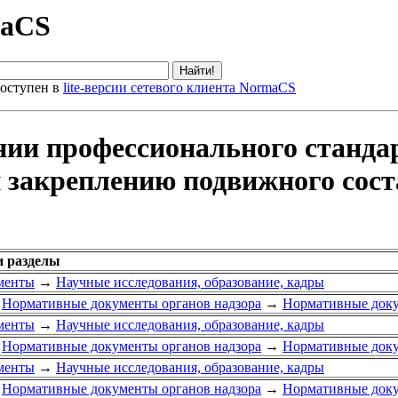
maCS
оступен в
lite-версии сетевого клиента NormaCS
нии профессионального станда
и закреплению подвижного сос
и разделы
менты
→
Научные исследования, образование, кадры
Нормативные документы органов надзора
→
Нормативные доку
менты
→
Научные исследования, образование, кадры
Нормативные документы органов надзора
→
Нормативные доку
менты
→
Научные исследования, образование, кадры
Нормативные документы органов надзора
→
Нормативные доку