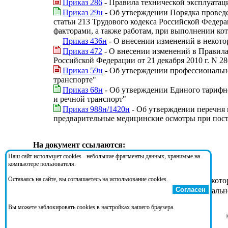
Приказ 286
- Правила технической эксплуатац
Приказ 29н
- Об утверждении Порядка провед
статьи 213 Трудового кодекса Российской Феде
факторами, а также работам, при выполнении ко
Приказ 436н
- О внесении изменений в некот
Приказ 472
- О внесении изменений в Правила
Российской Федерации от 21 декабря 2010 г. N 28
Приказ 59н
- Об утверждении профессионально
транспорте"
Приказ 68н
- Об утверждении Единого тарифно
и речной транспорт"
Приказ 988н/1420н
- Об утверждении перечня 
предварительные медицинские осмотры при пост
На документ ссылаются:
Наш сайт использует cookies - небольшие фрагменты данных, хранимые на
компьютере пользователя.
Оставаясь на сайте, вы соглашаетесь на использование cookies.
Приказ 436н
- О внесении изменений в некот
Согласен
Приказ 59н
- Об утверждении профессионально
транспорте"
Вы можете заблокировать cookies в настройках вашего браузера.