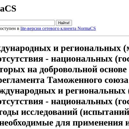
maCS
оступен в
lite-версии сетевого клиента NormaCS
ждународных и региональных (
 отсутствия - национальных (го
торых на добровольной основе
регламента Таможенного союза
международных и региональных
 отсутствия - национальных (г
оды исследований (испытаний)
 необходимые для применения 