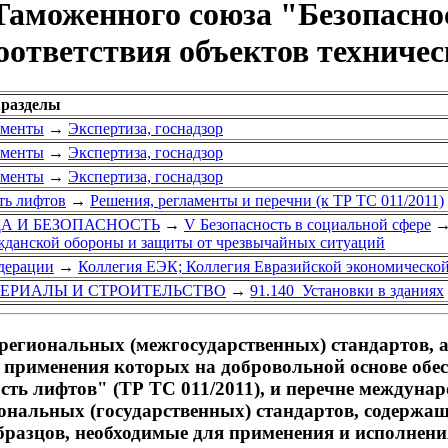
Таможенного союза "Безопаснос
оответствия объектов техниче
 разделы
ументы
→
Экспертиза, госнадзор
ументы
→
Экспертиза, госнадзор
ументы
→
Экспертиза, госнадзор
ть лифтов
→
Решения, регламенты и перечни (к ТР ТС 011/2011)
УДА И БЕЗОПАСНОСТЬ
→
V Безопасность в социальной сфере
ажданской обороны и защиты от чрезвычайных ситуаций
дерации
→
Коллегия ЕЭК; Коллегия Евразийской экономическо
ТЕРИАЛЫ И СТРОИТЕЛЬСТВО
→
91.140 Установки в зданиях
егиональных (межгосударственных) стандартов, а 
те применения которых на добровольной основе обе
сть лифтов" (ТР ТС 011/2011), и перечне междуна
ациональных (государственных) стандартов, содерж
образцов, необходимые для применения и исполнен