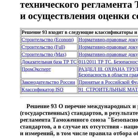
технического регламента 
и осуществления оценки с
Решение 93 входит в следующие классификаторы и
Строительство (Econom)
Нормативно-правовые док
Строительство (Full)
Нормативно-правовые док
Строительство (Max)
Нормативно-правовые док
Доказательная база ТР ТС
011/2011 ТР ТС. Безопаснос
ПромЭксперт
РАЗДЕЛ III. ОХРАНА ТР
Безопасность в области гр
Законодательство России
Принятые в Российской Фе
Классификатор ISO
91 СТРОИТЕЛЬНЫЕ МА
Решение 93 О перечне международных и р
(государственных) стандартов, в результа
регламента Таможенного союза "Безопасно
стандартов, а в случае их отсутствия - н
и измерений, в том числе правила отбора 