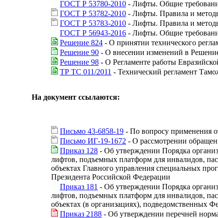
ГОСТ Р 53780-2010
- Лифты. Общие требования
ГОСТ Р 53782-2010
- Лифты. Правила и метод
ГОСТ Р 53783-2010
- Лифты. Правила и метод
ГОСТ Р 56943-2016
- Лифты. Общие требования
Решение 824
- О принятии технического регла
Решение 90
- О внесении изменений в Решение
Решение 98
- О Регламенте работы Евразийск
ТР ТС 011/2011
- Технический регламент Тамо
На документ ссылаются:
Письмо 43-6858-19
- По вопросу применения о
Письмо ИГ-19-1672
- О рассмотрении обращен
Приказ 128
- Об утверждении Порядка организа
лифтов, подъемных платформ для инвалидов, пас
объектах Главного управления специальных про
Президента Российской Федерации
Приказ 181
- Об утверждении Порядка организа
лифтов, подъемных платформ для инвалидов, пас
объектах (в организациях), подведомственных Ф
Приказ 2188
- Об утверждении перечней норма