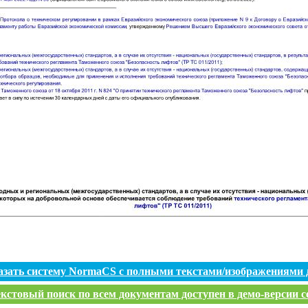
азать систему NormaCS с полными текстами/изображениями 
кстовый поиск по всем документам доступен в демо-версии с