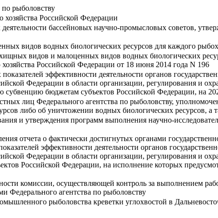
 по рыболовству
о хозяйства Российской Федерации
 деятельности бассейновых научно-промысловых советов, утверж
нных видов водных биологических ресурсов для каждого рыбох
 хищных видов и малоценных видов водных биологических ресур
хозяйства Российской Федерации от 18 июня 2014 года N 196
 показателей эффективности деятельности органов государстве
йской Федерации в области организации, регулирования и охр
 субвенцию бюджетам субъектов Российской Федерации, на 20
тных лиц Федерального агентства по рыболовству, уполномоче
урсов либо об уничтожении водных биологических ресурсов, а т
вания и утверждения программ выполнения научно-исследовател
ления отчета о фактически достигнутых органами государственн
показателей эффективности деятельности органов государствен
йской Федерации в области организации, регулирования и охр
бъектов Российской Федерации, на исполнение которых преду
ности комиссии, осуществляющей контроль за выполнением раб
ми Федерального агентства по рыболовству
омышленного рыболовства креветки углохвостой в Дальневосто