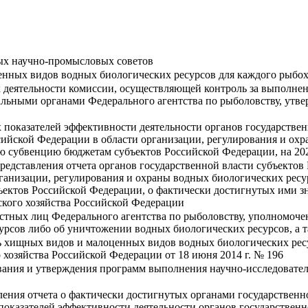
ых научно-промысловых советов
нных видов водных биологических ресурсов для каждого рыбох
 деятельности комиссии, осуществляющей контроль за выполне
альными органами Федерального агентства по рыболовству, утве
 показателей эффективности деятельности органов государстве
йской Федерации в области организации, регулирования и охр
 субвенцию бюджетам субъектов Российской Федерации, на 20
редставления отчета органов государственной власти субъекто
ганизации, регулирования и охраны водных биологических ресу
тов Российской Федерации, о фактически достигнутых ими зна
ского хозяйства Российской Федерации
тных лиц Федерального агентства по рыболовству, уполномоче
урсов либо об уничтожении водных биологических ресурсов, а т
ь хищных видов и малоценных видов водных биологических ресу
хозяйства Российской Федерации от 18 июня 2014 г. № 196
вания и утверждения программ выполнения научно-исследовател
ления отчета о фактически достигнутых органами государственн
показателей эффективности деятельности органов государствен