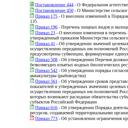
Постановление 444
- О Федеральном агентстве
Постановление 450
- О Министерстве сельског
Приказ 175
- О внесении изменений в Порядок
135
Приказ 196
- Перечень хищных видов и малоце
Приказ 23
- О внесении изменения в перечень
утвержденный приказом Министерства сельского 
Приказ 41
- Об утверждении значений целевых
осуществлению переданных им полномочий Росси
предусмотрены субвенции, формирующие единую
Приказ 508
- Об утверждении Перечня должнос
безвозмездно изъятых водных биологических рес
Приказ 542
- Об утверждении порядка согласо
аквакультуры (рыбоводства)
Приказ 561
- Об утверждении сроков представ
показателей и утвержденных значениях целевых 
осуществлению переданных им полномочий Росси
которых возникают расходные обязательства су
субъектов Российской Федерации
Приказ 616
- Об утверждении Порядка деятель
ресурсов, создаваемой территориальными органа
Приказ 773
- Об установлении ограничения пр