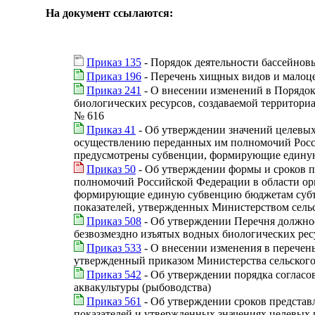
На документ ссылаются:
Приказ 135
- Порядок деятельности бассейнов
Приказ 196
- Перечень хищных видов и малоце
Приказ 241
- О внесении изменений в Порядок
биологических ресурсов, создаваемой территори
№ 616
Приказ 41
- Об утверждении значений целевых
осуществлению переданных им полномочий Росси
предусмотрены субвенции, формирующие единую
Приказ 50
- Об утверждении формы и сроков п
полномочий Российской Федерации в области ор
формирующие единую субвенцию бюджетам субъек
показателей, утвержденных Министерством сель
Приказ 508
- Об утверждении Перечня должнос
безвозмездно изъятых водных биологических рес
Приказ 533
- О внесении изменения в перечен
утвержденный приказом Министерства сельского 
Приказ 542
- Об утверждении порядка согласо
аквакультуры (рыбоводства)
Приказ 561
- Об утверждении сроков представ
показателей и утвержденных значениях целевых 