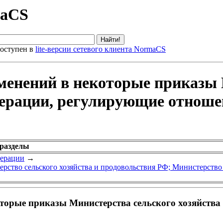
maCS
оступен в
lite-версии сетевого клиента NormaCS
зменений в некоторые приказы
дерации, регулирующие отноше
 разделы
дерации
→
рство сельского хозяйства и продовольствия РФ; Министерство
оторые приказы Министерства сельского хозяйств