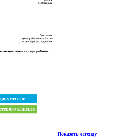
документов
етевого клиента
Показать легенду