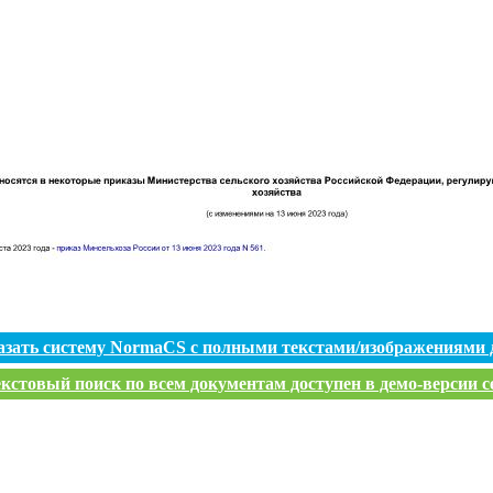
азать систему NormaCS с полными текстами/изображениями 
кстовый поиск по всем документам доступен в демо-версии с