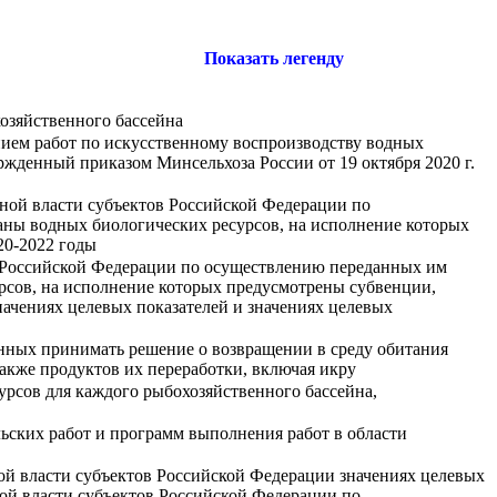
Показать легенду
озяйственного бассейна
нием работ по искусственному воспроизводству водных
ржденный приказом Минсельхоза России от 19 октября 2020 г.
нной власти субъектов Российской Федерации по
аны водных биологических ресурсов, на исполнение которых
20-2022 годы
в Российской Федерации по осуществлению переданных им
рсов, на исполнение которых предусмотрены субвенции,
чениях целевых показателей и значениях целевых
нных принимать решение о возвращении в среду обитания
акже продуктов их переработки, включая икру
рсов для каждого рыбохозяйственного бассейна,
ьских работ и программ выполнения работ в области
ой власти субъектов Российской Федерации значениях целевых
ной власти субъектов Российской Федерации по