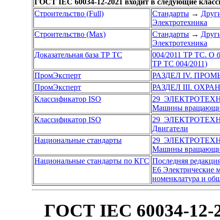
ГОСТ IEC 60034-12-2021 входит в следующие клас
Строительство (Full)
Стандарты
→
Други
Электротехника
Строительство (Max)
Стандарты
→
Други
Электротехника
Доказательная база ТР ТС
004/2011 ТР ТС. О 
ТР ТС 004/2011)
ПромЭксперт
РАЗДЕЛ IV. ПР
ПромЭксперт
РАЗДЕЛ III. ОХР
Классификатор ISO
29 ЭЛЕКТРОТЕХ
Машины вращающие
Классификатор ISO
29 ЭЛЕКТРОТЕХ
Двигатели
Национальные стандарты
29 ЭЛЕКТРОТЕХ
Машины вращающие
Национальные стандарты по КГС
Последняя редакци
Е6 Электрические 
номенклатура и об
ГОСТ IEC 60034-12-