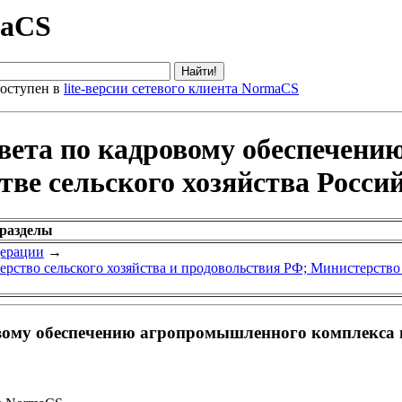
maCS
оступен в
lite-версии сетевого клиента NormaCS
овета по кадровому обеспечен
ве сельского хозяйства Росси
 разделы
дерации
→
рство сельского хозяйства и продовольствия РФ; Министерство
вому обеспечению агропромышленного комплекса п