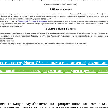
азать систему NormaCS с полными текстами/изображениями 
кстовый поиск по всем документам доступен в демо-версии с
овета по кадровому обеспечению агропромышленного комплекса 
России от 7 марта 2019 г. N 104 "О создании Совета по кадр