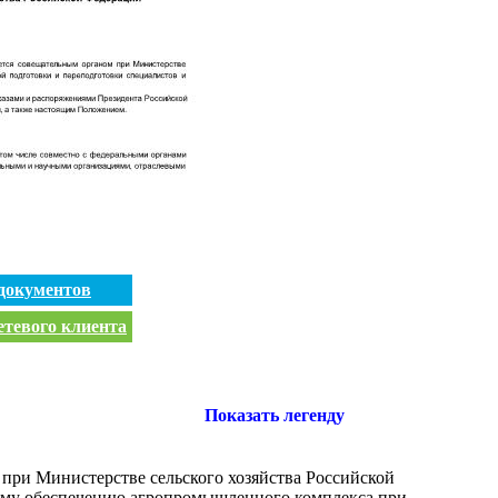
документов
етевого клиента
Показать легенду
при Министерстве сельского хозяйства Российской
овому обеспечению агропромышленного комплекса при