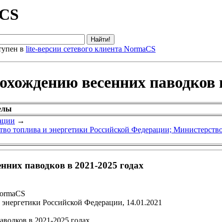
aCS
тупен в
lite-версии сетевого клиента NormaCS
охождению весенних паводков в
елы
ации
→
во топлива и энергетики Российской Федерации; Министерств
нних паводков в 2021-2025 годах
NormaCS
энергетики Российской Федерации, 14.01.2021
водков в 2021-2025 годах