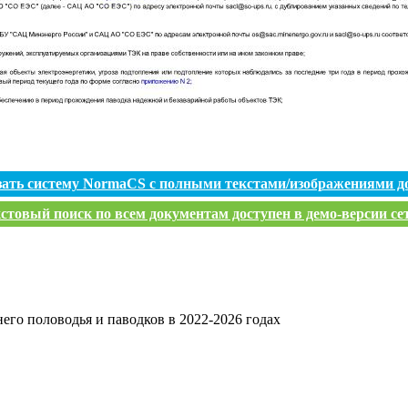
зать систему NormaCS с полными текстами/изображениями д
стовый поиск по всем документам доступен в демо-версии се
его половодья и паводков в 2022-2026 годах