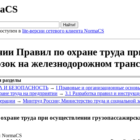
maCS
оступен в
lite-версии сетевого клиента NormaCS
нии Правил по охране труда п
озок на железнодорожном тран
и разделы
УДА И БЕЗОПАСНОСТЬ
→
I Правовые и организационные основ
ране труда на предприятии
→
3.1 Разработка правил и инструкц
дерации
→
Минтруд России; Министерство труда и социальной 
охране труда при осуществлении грузопассажирск
и NormaCS