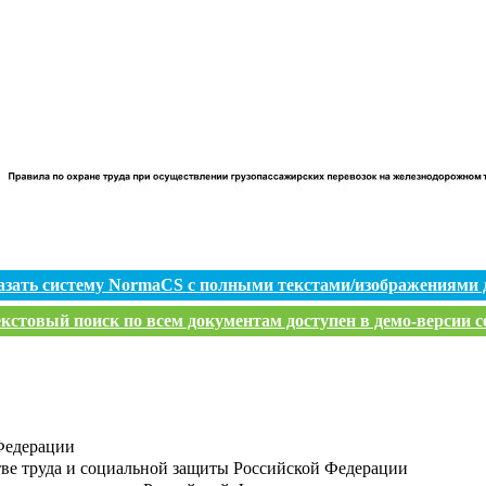
азать систему NormaCS с полными текстами/изображениями 
кстовый поиск по всем документам доступен в демо-версии с
Федерации
ве труда и социальной защиты Российской Федерации