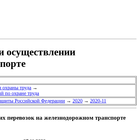
ри осуществлении
спорте
ы охраны труда
→
ий по охране труда
защиты Российской Федерации
→
2020
→
2020-11
их перевозок на железнодорожном транспорте