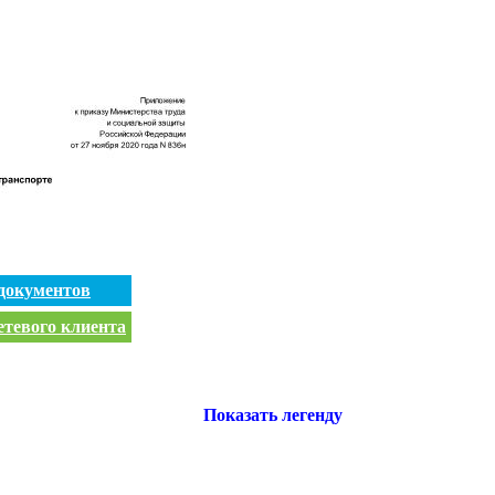
документов
етевого клиента
Показать легенду