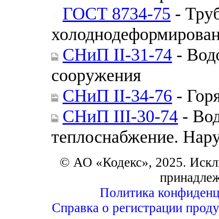
ГОСТ 8734-75
- Тру
холоднодеформирован
СНиП II-31-74
- Вод
сооружения
СНиП II-34-76
- Гор
СНиП III-30-74
- Во
теплоснабжение. Нар
© АО «Кодекс», 2025. Искл
принадле
Политика конфиденц
Справка о регистрации проду