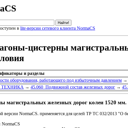
maCS
оступен в
lite-версии сетевого клиента NormaCS
агоны-цистерны магистральны
словия
ификаторы и разделы
ности оборудования, работающего под избыточным давлением
→
 ТЕХНИКА
→
45.060 Подвижной состав железных дорог
→
45
 магистральных железных дорог колеи 1520 мм. 
ой версии NormaCS. применяется для целей ТР ТС 032/2013 "О 
и NormaCS