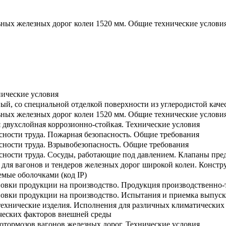
ных железных дорог колеи 1520 мм. Общие технические условия
нические условия
ный, со специальной отделкой поверхности из углеродистой кач
ных железных дорог колеи 1520 мм. Общие технические услови
я двухслойная коррозионно-стойкая. Технические условия
сности труда. Пожарная безопасность. Общие требования
сности труда. Взрывобезопасность. Общие требования
асности труда. Сосуды, работающие под давлением. Клапаны пре
 для вагонов и тендеров железных дорог широкой колеи. Констр
мые оболочками (код IP)
новки продукции на производство. Продукция производственно-
ановки продукции на производство. Испытания и приемка выпу
ехнические изделия. Исполнения для различных климатических 
ческих факторов внешней среды
отормозов вагонов железных дорог. Технические условия