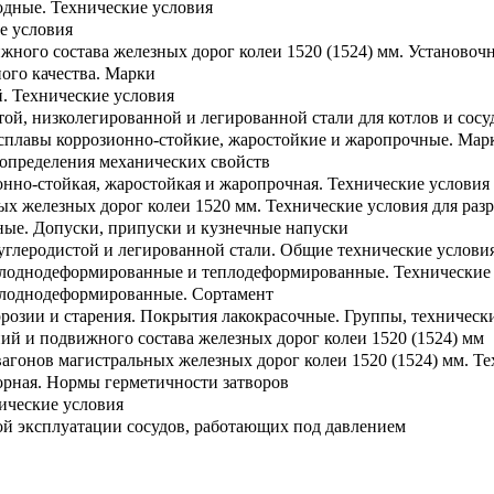
одные. Технические условия
е условия
жного состава железных дорог колеи 1520 (1524) мм. Установоч
ого качества. Марки
. Технические условия
той, низколегированной и легированной стали для котлов и сос
сплавы коррозионно-стойкие, жаростойкие и жаропрочные. Мар
определения механических свойств
онно-стойкая, жаростойкая и жаропрочная. Технические условия
ых железных дорог колеи 1520 мм. Технические условия для ра
ые. Допуски, припуски и кузнечные напуски
углеродистой и легированной стали. Общие технические услови
олоднодеформированные и теплодеформированные. Технические
олоднодеформированные. Сортамент
ррозии и старения. Покрытия лакокрасочные. Группы, техническ
ий и подвижного состава железных дорог колеи 1520 (1524) мм
агонов магистральных железных дорог колеи 1520 (1524) мм. Т
орная. Нормы герметичности затворов
ические условия
ой эксплуатации сосудов, работающих под давлением