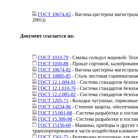
ГОСТ 10674-82
- Вагоны-цистерны магистраль
2001))
Документ ссылается на:
ГОСТ 1033-79
- Смазка солидол жировой. Тех
ГОСТ 1050-88
- Прокат сортовой, калиброван
ГОСТ 10674-82
- Вагоны-цистерны магистраль
ГОСТ 10885-85
- Сталь листовая горячекатана
ГОСТ 12.1.004-91
- Система стандартов безопа
ГОСТ 12.1.010-76
- Система стандартов безопа
ГОСТ 12.2.085-82
- Система стандартов безоп
ГОСТ 1205-73
- Колодки чугунные, тормозные
ГОСТ 14254-96
- Степени защиты, обеспечивае
ГОСТ 15.001-88
- Система разработки и поста
ГОСТ 15.309-98
- Система разработки и пост
ГОСТ 15150-69
- Машины, приборы и другие т
транспортирования в части воздействия климати
ГОСТ 1561-75
- Резервуары воздушные для авт