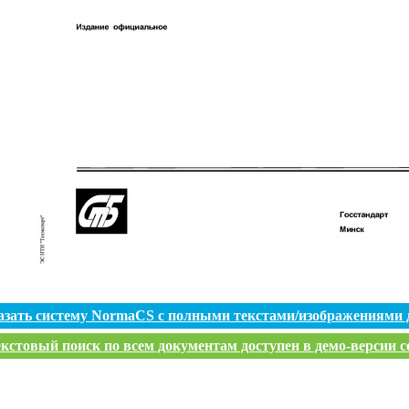
азать систему NormaCS с полными текстами/изображениями 
кстовый поиск по всем документам доступен в демо-версии с