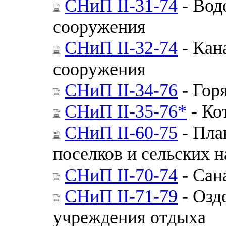
СНиП II-31-74
- Вод
сооружения
СНиП II-32-74
- Кан
сооружения
СНиП II-34-76
- Гор
СНиП II-35-76*
- Ко
СНиП II-60-75
- Пла
поселков и сельских 
СНиП II-70-74
- Сан
СНиП II-71-79
- Озд
учреждения отдыха