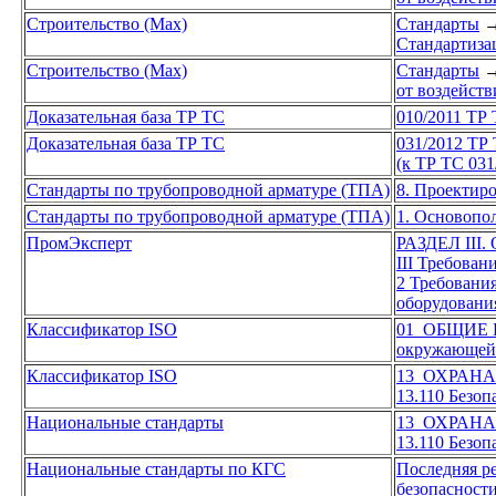
Строительство (Max)
Стандарты
Стандартиза
Строительство (Max)
Стандарты
от воздейст
Доказательная база ТР ТС
010/2011 ТР
Доказательная база ТР ТС
031/2012 ТР 
(к ТР ТС 031
Стандарты по трубопроводной арматуре (ТПА)
8. Проектир
Стандарты по трубопроводной арматуре (ТПА)
1. Основопо
ПромЭксперт
РАЗДЕЛ II
III Требован
2 Требовани
оборудовани
Классификатор ISO
01 ОБЩИЕ
окружающей 
Классификатор ISO
13 ОХРАН
13.110 Безоп
Национальные стандарты
13 ОХРАН
13.110 Безоп
Национальные стандарты по КГС
Последняя р
безопасност